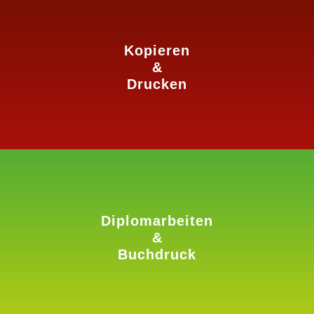
Kopieren
mehr erfahren
&
Drucken
Diplomarbeiten
mehr erfahren
&
Buchdruck