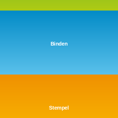
mehr erfahren
Binden
mehr erfahren
Stempel