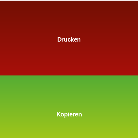
mehr erfahren
Drucken
mehr erfahren
Kopieren